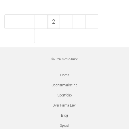
Vorige
1
2
3
4
5
Volgende
©2026
MediaJuice
Home
Sportermarketing
Sportfolio
Over Firma Leef!
Blog
Sproef